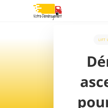
LIFT
Dé
asc
pou