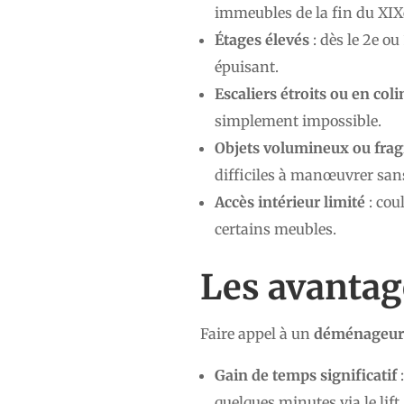
immeubles de la fin du XIXe
Étages élevés
: dès le 2e ou
épuisant.
Escaliers étroits ou en co
simplement impossible.
Objets volumineux ou frag
difficiles à manœuvrer sa
Accès intérieur limité
: cou
certains meubles.
Les avantag
Faire appel à un
déménageur a
Gain de temps significatif
:
quelques minutes via le lift.