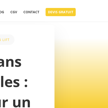
OG
CGV
CONTACT
DEVIS GRATUIT
 LIFT
ans
es :
r un