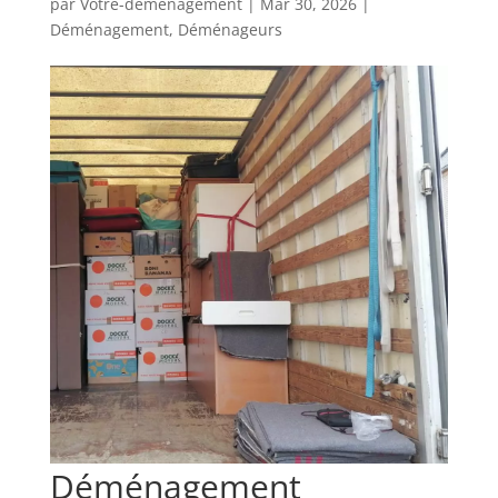
par
Votre-demenagement
|
Mar 30, 2026
|
Déménagement
,
Déménageurs
Déménagement