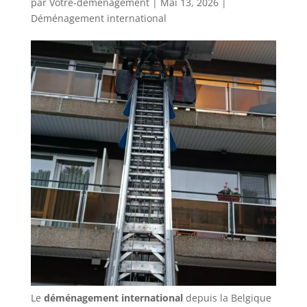
par
Votre-demenagement
|
Mai 13, 2026
|
Déménagement international
Le
déménagement international
depuis la Belgique